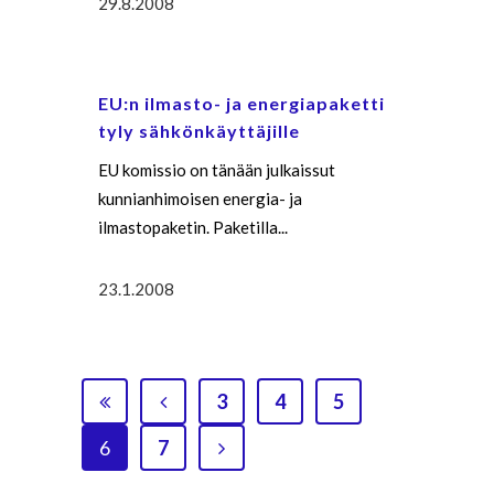
29.8.2008
EU:n ilmasto- ja energiapaketti
tyly sähkönkäyttäjille
EU komissio on tänään julkaissut
kunnianhimoisen energia- ja
ilmastopaketin. Paketilla...
23.1.2008
3
4
5
6
7