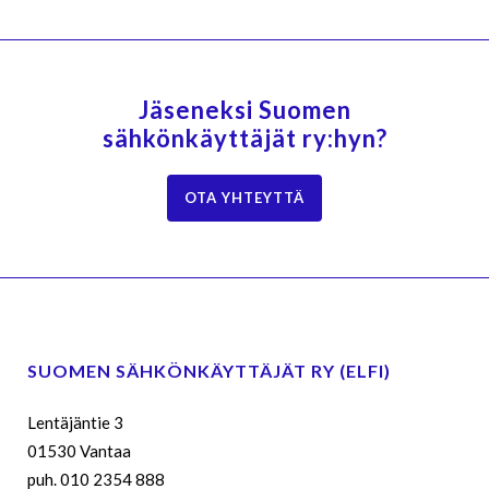
Jäseneksi Suomen
sähkönkäyttäjät ry:hyn?
OTA YHTEYTTÄ
SUOMEN SÄHKÖNKÄYTTÄJÄT RY (ELFI)
Lentäjäntie 3
01530 Vantaa
puh. 010 2354 888