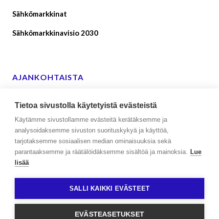
Sähkömarkkinat
Sähkömarkkinavisio 2030
AJANKOHTAISTA
Suomen sähkönkäyttäjien lausunto ehdoista ja
Tietoa sivustolla käytetyistä evästeistä
edellytyksistä reservien toimittajille
Käytämme sivustollamme evästeitä kerätäksemme ja
09.01.2026
analysoidaksemme sivuston suorituskykyä ja käyttöä,
tarjotaksemme sosiaalisen median ominaisuuksia sekä
Suomen sähkönkäyttäjien lausunto
parantaaksemme ja räätälöidäksemme sisältöä ja mainoksia.
Lue
sähkönjakelupalvelutuotteiden maksukomponenttien
lisää
määräytymisperusteista
25.11.2025
SALLI KAIKKI EVÄSTEET
EVÄSTEASETUKSET