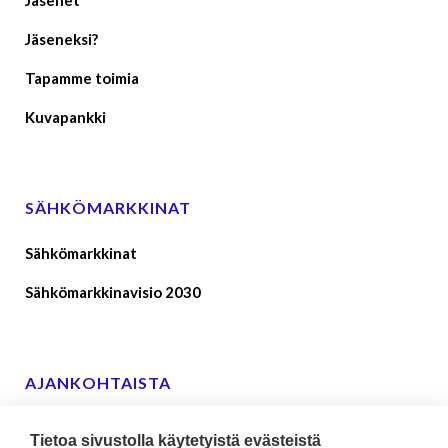
Jäsenet
Jäseneksi?
Tapamme toimia
Kuvapankki
SÄHKÖMARKKINAT
Sähkömarkkinat
Sähkömarkkinavisio 2030
AJANKOHTAISTA
Suomen sähkönkäyttäjien lausunto ehdoista ja
Tietoa sivustolla käytetyistä evästeistä