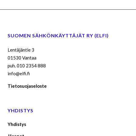
SUOMEN SÄHKÖNKÄYTTÄJÄT RY (ELFI)
Lentäjäntie 3
01530 Vantaa
puh. 010 2354 888
info@elfi.fi
Tietosuojaseloste
YHDISTYS
Yhdistys