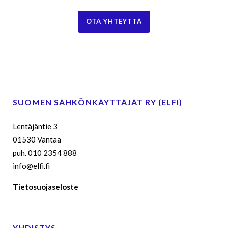
OTA YHTEYTTÄ
SUOMEN SÄHKÖNKÄYTTÄJÄT RY (ELFI)
Lentäjäntie 3
01530 Vantaa
puh. 010 2354 888
info@elfi.fi
Tietosuojaseloste
YHDISTYS