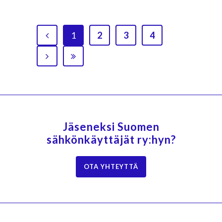
1
2
3
4
Jäseneksi Suomen
sähkönkäyttäjät ry:hyn?
OTA YHTEYTTÄ