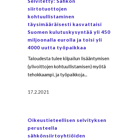
Selvitetty: Sähkön
siirtotuottojen
kohtuullistaminen
täysimääräisesti kasvattaisi
Suomen kulutuskysyntää yli 450
miljoonalla eurolla ja toisi yli
4000 uutta työpaikkaa
Taloudesta tulee kilpailun lisääntymisen
(ylivoittojen kohtuullistamisen) myötä
tehokkaampi, ja työpaikkoja...
17.2.2021
Oikeustieteellisen selvityksen
perusteella
sähkönsiirtoyhtiöiden