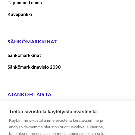
Tapamme toimia
Kuvapankki
SÄHKÖMARKKINAT
Sähkömarkkinat
Sähkömarkkinavisio 2030
AJANKOHTAISTA
Suomen sähkönkäyttäjien lausunto ehdoista ja
Tietoa sivustolla käytetyistä evästeistä
edellytyksistä reservien toimittajille
Käytämme sivustollamme evästeitä kerätäksemme ja
09.01.2026
analysoidaksemme sivuston suorituskykyä ja käyttöä,
tarjotaksemme sosiaalisen median ominaisuuksia sekä