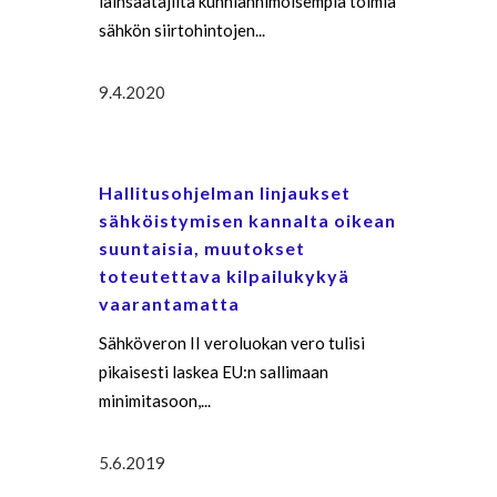
lainsäätäjiltä kunnianhimoisempia toimia
sähkön siirtohintojen...
9.4.2020
Hallitusohjelman linjaukset
sähköistymisen kannalta oikean
suuntaisia, muutokset
toteutettava kilpailukykyä
vaarantamatta
Sähköveron II veroluokan vero tulisi
pikaisesti laskea EU:n sallimaan
minimitasoon,...
5.6.2019