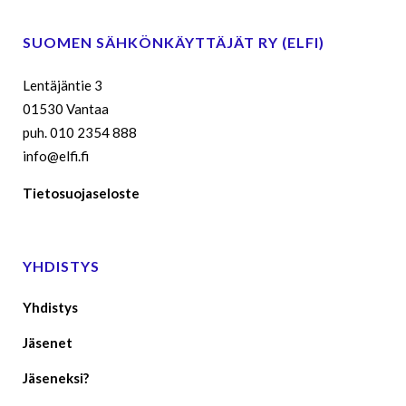
SUOMEN SÄHKÖNKÄYTTÄJÄT RY (ELFI)
Lentäjäntie 3
01530 Vantaa
puh. 010 2354 888
info@elfi.fi
Tietosuojaseloste
YHDISTYS
Yhdistys
Jäsenet
Jäseneksi?