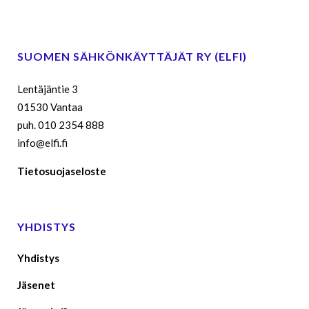
SUOMEN SÄHKÖNKÄYTTÄJÄT RY (ELFI)
Lentäjäntie 3
01530 Vantaa
puh. 010 2354 888
info@elfi.fi
Tietosuojaseloste
YHDISTYS
Yhdistys
Jäsenet