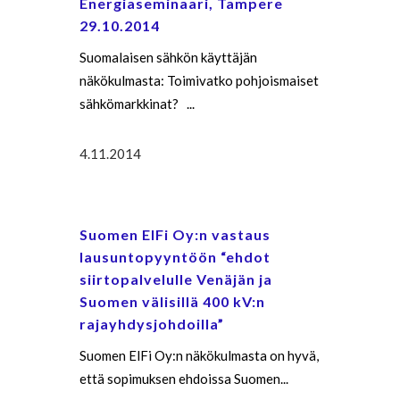
Energiaseminaari, Tampere
29.10.2014
Suomalaisen sähkön käyttäjän
näkökulmasta: Toimivatko pohjoismaiset
sähkömarkkinat? ...
4.11.2014
Suomen ElFi Oy:n vastaus
lausuntopyyntöön “ehdot
siirtopalvelulle Venäjän ja
Suomen välisillä 400 kV:n
rajayhdysjohdoilla”
Suomen ElFi Oy:n näkökulmasta on hyvä,
että sopimuksen ehdoissa Suomen...