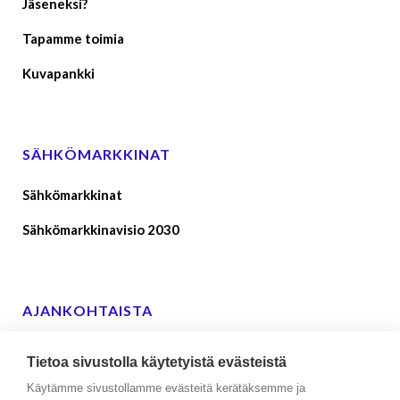
Jäseneksi?
Tapamme toimia
Kuvapankki
SÄHKÖMARKKINAT
Sähkömarkkinat
Sähkömarkkinavisio 2030
AJANKOHTAISTA
Suomen sähkönkäyttäjien lausunto ehdoista ja
Tietoa sivustolla käytetyistä evästeistä
edellytyksistä reservien toimittajille
Käytämme sivustollamme evästeitä kerätäksemme ja
09.01.2026