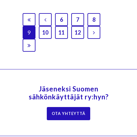
6
7
8
9
10
11
12
Jäseneksi Suomen
sähkönkäyttäjät ry:hyn?
OTA YHTEYTTÄ