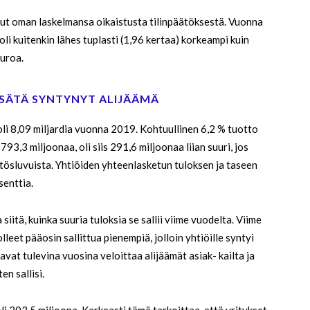
ssut oman laskelmansa oikaistusta tilinpäätöksestä. Vuonna
li kuitenkin lähes tuplasti (1,96 kertaa) korkeampi kuin
euroa.
SÄTÄ SYNTYNYT ALIJÄÄMÄ
i 8,09 miljardia vuonna 2019. Kohtuullinen 6,2 % tuotto
793,3 miljoonaa, oli siis 291,6 miljoonaa liian suuri, jos
päätösluvuista. Yhtiöiden yhteenlasketun tuloksen ja taseen
senttia.
 siitä, kuinka suuria tuloksia se sallii viime vuodelta. Viime
leet pääosin sallittua pienempiä, jolloin yhtiöille syntyi
vat tulevina vuosina veloittaa alijäämät asiak- kailta ja
n sallisi.