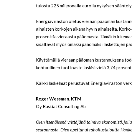
tulosta 225 miljoonalla eurolla nykyisen sääntelyn
Energiaviraston oletus vieraan pääoman kustannu
alhaisten korkojen aikana hyvin alhaiselta. Korko
prosenttia vieraasta pääomasta. Tämäkin lukema 
sisältävät myös omaksi pääomaksi laskettujen pä
Käyttämällä vieraan pääoman kustannuksena tode
kohtuullinen tuottoaste laskisi vielä 3,74 prosentt
Kaikki laskelmat perustuvat Energiaviraston verkko
Roger Wessman, KTM
Oy Bastiat Consulting Ab
Olen itsenäisenä yrittäjänä toimiva ekonomisti, jol
seurannasta. Olen opettanut rahoitustaloutta Hanke