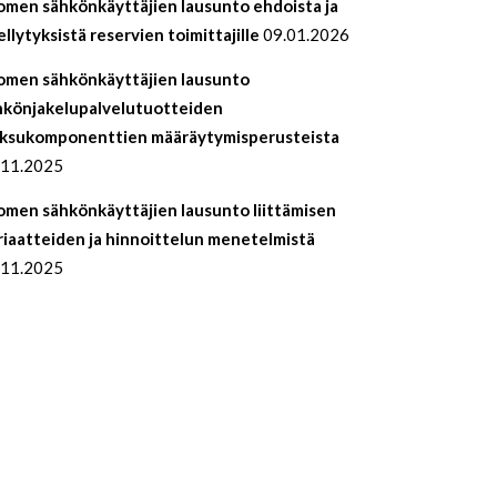
omen sähkönkäyttäjien lausunto ehdoista ja
llytyksistä reservien toimittajille
09.01.2026
omen sähkönkäyttäjien lausunto
hkönjakelupalvelutuotteiden
ksukomponenttien määräytymisperusteista
.11.2025
omen sähkönkäyttäjien lausunto liittämisen
riaatteiden ja hinnoittelun menetelmistä
.11.2025