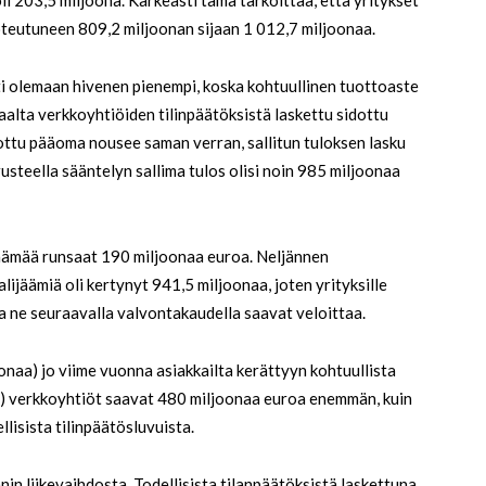
i 203,5 miljoona. Karkeasti tämä tarkoittaa, että yritykset
toteutuneen 809,2 miljoonan sijaan 1 012,7 miljoonaa.
ti olemaan hivenen pienempi, koska kohtuullinen tuottoaste
aalta verkkoyhtiöiden tilinpäätöksistä laskettu sidottu
dottu pääoma nousee saman verran, sallitun tuloksen lasku
steella sääntelyn sallima tulos olisi noin 985 miljoonaa
jäämää runsaat 190 miljoonaa euroa. Neljännen
ijäämiä oli kertynyt 941,5 miljoonaa, joten yrityksille
a ne seuraavalla valvontakaudella saavat veloittaa.
naa) jo viime vuonna asiakkailta kerättyyn kohtuullista
a) verkkoyhtiöt saavat 480 miljoonaa euroa enemmän, kuin
ellisista tilinpäätösluvuista.
n liikevaihdosta. Todellisista tilanpäätöksistä laskettuna