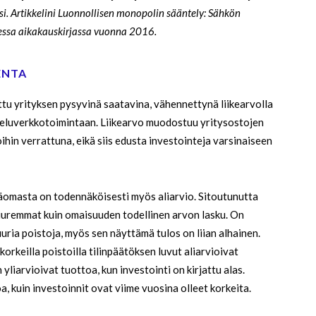
i. Artikkelini Luonnollisen monopolin sääntely: Sähkön
sessa aikakauskirjassa vuonna 2016.
ENTA
ttu yrityksen pysyvinä saatavina, vähennettynä liikearvolla
a jakeluverkkotoimintaan. Liikearvo muodostuu yritysostojen
hin verrattuna, eikä siis edusta investointeja varsinaiseen
äomasta on todennäköisesti myös aliarvio. Sitoutunutta
uuremmat kuin omaisuuden todellinen arvon lasku. On
uuria poistoja, myös sen näyttämä tulos on liian alhainen.
korkeilla poistoilla tilinpäätöksen luvut aliarvioivat
liarvioivat tuottoa, kun investointi on kirjattu alas.
a, kuin investoinnit ovat viime vuosina olleet korkeita.