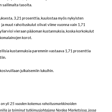
 sallimalta tasolta.
ksesta, 3,21 prosenttia, kuulostaa myös nykyisten
- ja muut rahoituskulut olivat viime vuonna vain 1,71
yliarvioi vieraan pääoman kustannuksia, koska korkokulut
äomalainojen korot.
llisia kustannuksia paremmin vastaava 1,71 prosenttia
iin.
sivuillaan julkaisemiin lukuihin.
la on yli 25 vuoden kokemus rahoitusmarkkinoiden
nilla ja toiminut tutkimusjohtajana Nordea Marketsissa, jossa