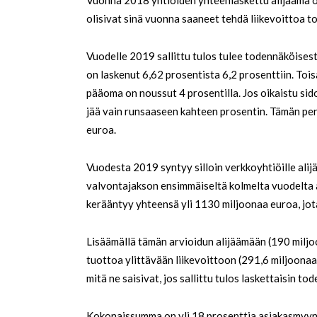
Vuonna 2018 yhtiöiden yhteenlaskettu alijäämä ol
olisivat sinä vuonna saaneet tehdä liikevoittoa 
Vuodelle 2019 sallittu tulos tulee todennäköises
on laskenut 6,62 prosentista 6,2 prosenttiin. Tois
pääoma on noussut 4 prosentilla. Jos oikaistu si
jää vain runsaaseen kahteen prosentin. Tämän peru
euroa.
Vuodesta 2019 syntyy silloin verkkoyhtiöille ali
valvontajakson ensimmäiseltä kolmelta vuodelta al
kerääntyy yhteensä yli 1130 miljoonaa euroa, jot
Lisäämällä tämän arvioidun alijäämään (190 miljoo
tuottoa ylittävään liikevoittoon (291,6 miljoona
mitä ne saisivat, jos sallittu tulos laskettaisin tod
Kokonaissumma on yli 18 prosenttia asiakasmyynni