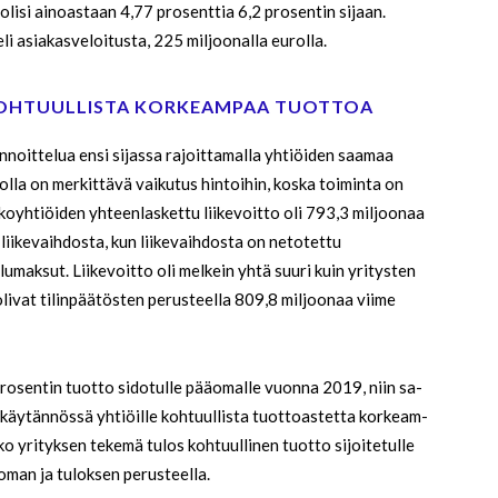
olisi ainoastaan 4,77 prosenttia 6,2 prosentin sijaan.
li asiakasveloitusta, 225 miljoonalla eurolla.
 KOHTUULLISTA KORKEAMPAA TUOTTOA
noittelua ensi sijassa rajoittamalla yhtiöiden saamaa
solla on merkittävä vaikutus hintoihin, koska toiminta on
yhtiöiden yhteenlaskettu liikevoitto oli 793,3 miljoonaa
liikevaihdosta, kun liikevaihdosta on netotettu
maksut. Liikevoitto oli melkein yhtä suuri kuin yritysten
olivat tilinpäätösten perusteella 809,8 miljoonaa viime
 prosentin tuotto sidotulle pääomalle vuonna 2019, niin sa-
i käytännössä yhtiöille kohtuullista tuottoastetta korkeam-
nko yrityksen tekemä tulos kohtuullinen tuotto sijoitetulle
oman ja tuloksen perusteella.