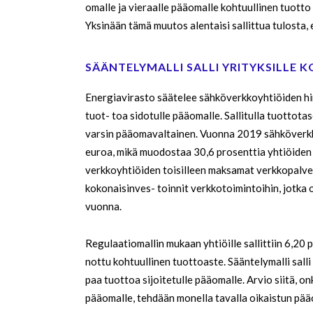
omalle ja vieraalle pääomalle kohtuullinen tuotto 
Yksinään tämä muutos alentaisi sallittua tulosta, e
SÄÄNTELYMALLI SALLI YRITYKSILLE
Energiavirasto säätelee sähköverkkoyhtiöiden hin
tuot- toa sidotulle pääomalle. Sallitulla tuottota
varsin pääomavaltainen. Vuonna 2019 sähköverkko
euroa, mikä muodostaa 30,6 prosenttia yhtiöiden 
verkkoyhtiöiden toisilleen maksamat verkkopalvelu
kokonaisinves- toinnit verkkotoimintoihin, jotka 
vuonna.
Regulaatiomallin mukaan yhtiöille sallittiin 6,20
nottu kohtuullinen tuottoaste. Sääntelymalli sall
paa tuottoa sijoitetulle pääomalle. Arvio siitä, o
pääomalle, tehdään monella tavalla oikaistun pää