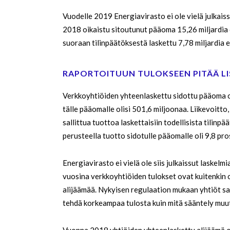
Vuodelle 2019 Energiavirasto ei ole vielä julkai
2018 oikaistu sitoutunut pääoma 15,26 miljardia o
suoraan tilinpäätöksestä laskettu 7,78 miljardia 
RAPORTOITUUN TULOKSEEN PITÄÄ LI
Verkkoyhtiöiden yhteenlaskettu sidottu pääoma ol
tälle pääomalle olisi 501,6 miljoonaa. Liikevoitto, 
sallittua tuottoa laskettaisiin todellisista tilin
perusteella tuotto sidotulle pääomalle oli 9,8 pro
Energiavirasto ei vielä ole siis julkaissut laskelmia
vuosina verkkoyhtiöiden tulokset ovat kuitenkin ol
alijäämää. Nykyisen regulaation mukaan yhtiöt saa
tehdä korkeampaa tulosta kuin mitä sääntely muute