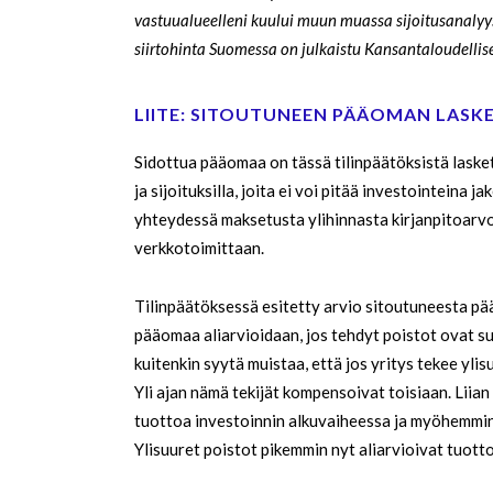
vastuualueelleni kuului muun muassa sijoitusanalyys
siirtohinta Suomessa on julkaistu Kansantaloudelli
LIITE: SITOUTUNEEN PÄÄOMAN LASK
Sidottua pääomaa on tässä tilinpäätöksistä laske
ja sijoituksilla, joita ei voi pitää investointein
yhteydessä maksetusta ylihinnasta kirjanpitoarvoi
verkkotoimittaan.
Tilinpäätöksessä esitetty arvio sitoutuneesta pä
pääomaa aliarvioidaan, jos tehdyt poistot ovat s
kuitenkin syytä muistaa, että jos yritys tekee ylis
Yli ajan nämä tekijät kompensoivat toisiaan. Liian 
tuottoa investoinnin alkuvaiheessa ja myöhemmin y
Ylisuuret poistot pikemmin nyt aliarvioivat tuotto