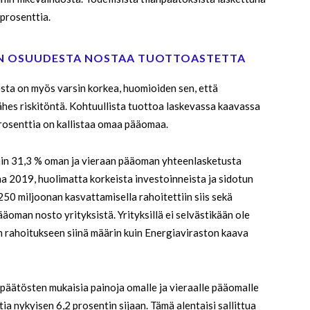
prosenttia.
N OSUUDESTA NOSTAA TUOTTOASTETTA
sta on myös varsin korkea, huomioiden sen, että
hes riskitöntä. Kohtuullista tuottoa laskevassa kaavassa
rosenttia on kallistaa omaa pääomaa.
in 31,3 % oman ja vieraan pääoman yhteenlasketusta
 2019, huolimatta korkeista investoinneista ja sidotun
0 miljoonan kasvattamisella rahoitettiin siis sekä
äoman nosto yrityksistä. Yrityksillä ei selvästikään ole
 rahoitukseen siinä määrin kuin Energiaviraston kaava
npäätösten mukaisia painoja omalle ja vieraalle pääomalle
ia nykyisen 6,2 prosentin sijaan. Tämä alentaisi sallittua