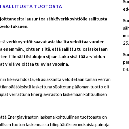
Su
 SALLITUSTA TUOTOSTA
ede
joittaneelta lausuntoa sähköverkkoyhtiölle sallitusta
Su
sveloitukseen.
sä
ma
ttä verkkoyhtiöt saavat asiakkailta veloittaa vuoden
25
 enemmän, johtuen siitä, että sallittu tulos lasketaan
Su
ten tilinpäätöslukujen sijaan. Luku sisältää arvioidun
pe
at vielä veloittaa tulevina vuosina.
04
n liikevaihdosta, eli asiakkailta veloitetaan tämän verran
tilanpäätöksistä laskettuna sijoitetun pääoman tuotto oli
tuplat verrattuna Energiaviraston laskemaan kohtuullisen
, että Energiaviraston laskema kohtuullinen tuottoaste on
lisen tuoton laskennassa tilinpäätöksen mukaisia painoja