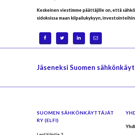
Keskeinen viestimme päättäjille on, että säh
sidoksissa maan kilpailukykyyn, investointeihin 
Jäseneksi Suomen sähkönkäytt
SUOMEN SÄHKÖNKÄYTTÄJÄT
YH
RY (ELFI)
Yhdi
Lentäjäntie 3