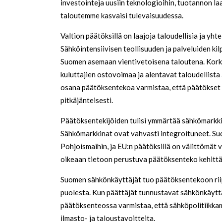
investointeja uusiin teknologioihin, tuotannon laa
taloutemme kasvaisi tulevaisuudessa.
Valtion päätöksillä on laajoja taloudellisia ja yh
Sähköintensiivisen teollisuuden ja palveluiden kil
Suomen asemaan vientivetoisena taloutena. Kork
kuluttajien ostovoimaa ja alentavat taloudellista
osana päätöksentekoa varmistaa, että päätökset 
pitkäjänteisesti.
Päätöksentekijöiden tulisi ymmärtää sähkömarkk
Sähkömarkkinat ovat vahvasti integroituneet. Suo
Pohjoismaihin, ja EU:n päätöksillä on välittömät 
oikeaan tietoon perustuva päätöksenteko kehittä
Suomen sähkönkäyttäjät tuo päätöksentekoon ri
puolesta. Kun päättäjät tunnustavat sähkönkäyttä
päätöksenteossa varmistaa, että sähköpolitiikkamm
ilmasto- ja taloustavoitteita.