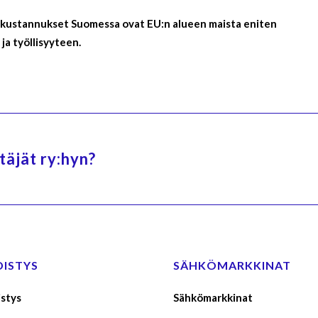
kökustannukset Suomessa ovat EU:n alueen maista eniten
ja työllisyyteen.
äjät ry:hyn?
DISTYS
SÄHKÖMARKKINAT
stys
Sähkömarkkinat