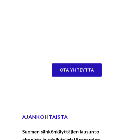
OTA YHTEYTTÄ
AJANKOHTAISTA
Suomen sähkönkäyttäjien lausunto
ehdoista ja edellytyksistä reservien