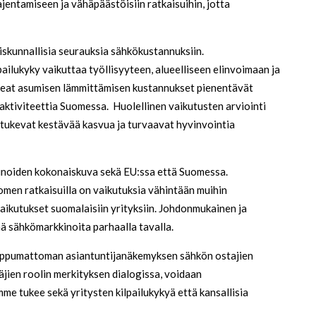
jentamiseen ja vähäpäästöisiin ratkaisuihin, jotta
teiskunnallisia seurauksia sähkökustannuksiin.
pailukyky vaikuttaa työllisyyteen, alueelliseen elinvoimaan ja
eat asumisen lämmittämisen kustannukset pienentävät
 aktiviteettia Suomessa. Huolellinen vaikutusten arviointi
tukevat kestävää kasvua ja turvaavat hyvinvointia
inoiden kokonaiskuva sekä EU:ssa että Suomessa.
men ratkaisuilla on vaikutuksia vähintään muihin
vaikutukset suomalaisiin yrityksiin. Johdonmukainen ja
ä sähkömarkkinoita parhaalla tavalla.
ippumattoman asiantuntijanäkemyksen sähkön ostajien
jien roolin merkityksen dialogissa, voidaan
e tukee sekä yritysten kilpailukykyä että kansallisia