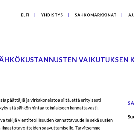
ELFI
YHDISTYS
SÄHKÖMARKKINAT
AJ
SÄHKÖKUSTANNUSTEN VAIKUTUKSEN K
a päättäjiä ja virkakoneistoa siitä, että erityisesti
S
lukykyistä sähkön hintaa toimiakseen kannattavasti.
Su
eva tekijä vientiteollisuuden kannattavuudelle sekä uusien
a ilmastotavoitteiden saavuttamiselle. Tarvitsemme