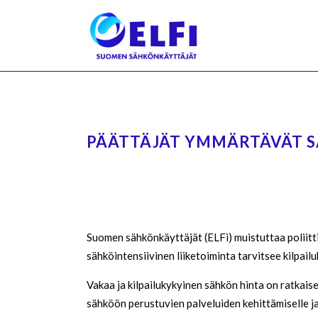
PÄÄTTÄJÄT YMMÄRTÄVÄT 
Suomen sähkönkäyttäjät (ELFi) muistuttaa poliittisi
sähköintensiivinen liiketoiminta tarvitsee kilpai
Vakaa ja kilpailukykyinen sähkön hinta on ratkais
sähköön perustuvien palveluiden kehittämiselle j