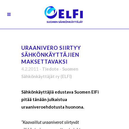
URAANIVERO SIIRTYY
SÄHKÖNKÄYTTÄJIEN
MAKSETTAVAKSI
4.2.2011
-
Tiedote
-
Suomen
Sähkönkäyttäjät ry (ELFI)
Sähkönkäyttäjiä edustava Suomen ElFi
pitää tänään julkaistua
uraaniveroehdotusta huonona.
”Kaavaillut uraaniverot siirtyvät