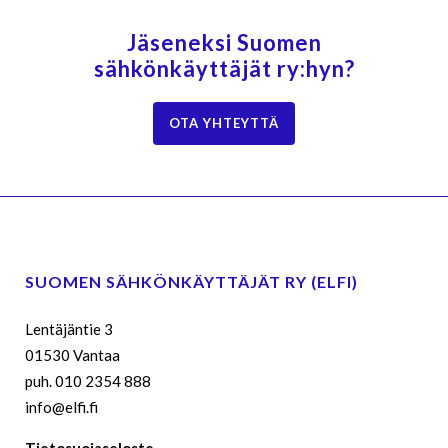
Jäseneksi Suomen
sähkönkäyttäjät ry:hyn?
OTA YHTEYTTÄ
SUOMEN SÄHKÖNKÄYTTÄJÄT RY (ELFI)
Lentäjäntie 3
01530 Vantaa
puh. 010 2354 888
info@elfi.fi