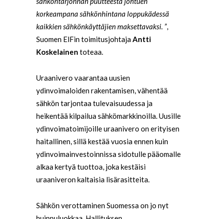
sähköntarjonnan puutteesta johtuen
korkeampana sähkönhintana loppukädessä
kaikkien sähkönkäyttäjien maksettavaksi. ”
,
Suomen ElFin toimitusjohtaja
Antti
Koskelainen
toteaa.
Uraanivero vaarantaa uusien
ydinvoimaloiden rakentamisen, vähentää
sähkön tarjontaa tulevaisuudessa ja
heikentää kilpailua sähkömarkkinoilla. Uusille
ydinvoimatoimijoille uraanivero on erityisen
haitallinen, sillä kestää vuosia ennen kuin
ydinvoimainvestoinnissa sidotulle pääomalle
alkaa kertyä tuottoa, joka kestäisi
uraaniveron kaltaisia lisärasitteita.
Sähkön verottaminen Suomessa on jo nyt
huippuluokkaa. Hallituksen