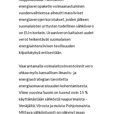
energiaveropaketin voimaanastuminen
vuodenvaihteessa aiheutti massiiviset
energiaverojen korotukset, joiden jälkeen
suomalaisten yritysten todellinen sähkövero
on EU:n korkein. Uraaniveron kaltaiset uudet
verot heikentävät suomalaisen
energiaintensiivisen teollisuuden
kilpailukykyä entisestään.
Vaarantamalla voimalaitosinvestoinnit vero
uhkaa myös kansallisen ilmasto- ja
energiastrategian tavoitetta
energiaomavaraisuuden kohentamisesta.
Viime vuosina Suomi on tuonut noin 15 %
käyttämästään sähköstä naapurimaista –
Venäjältä, Virosta ja muista Pohjoismaista.
Mittava sähköntuonti on näkynyt muun