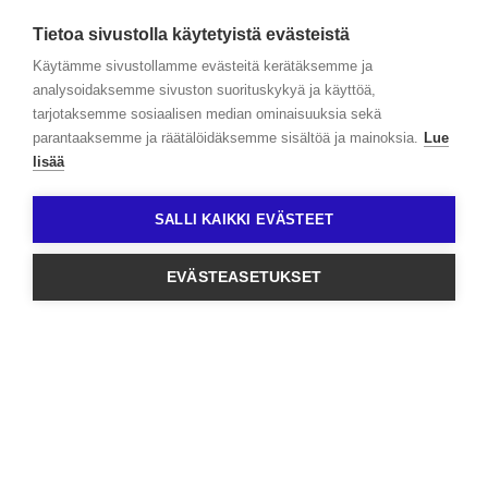
Tietoa sivustolla käytetyistä evästeistä
Käytämme sivustollamme evästeitä kerätäksemme ja
analysoidaksemme sivuston suorituskykyä ja käyttöä,
tarjotaksemme sosiaalisen median ominaisuuksia sekä
parantaaksemme ja räätälöidäksemme sisältöä ja mainoksia.
Lue
lisää
SALLI KAIKKI EVÄSTEET
EVÄSTEASETUKSET
IN BRIEF
Association of Energy Users in Finland
(ELFi) is an energy industry interest group