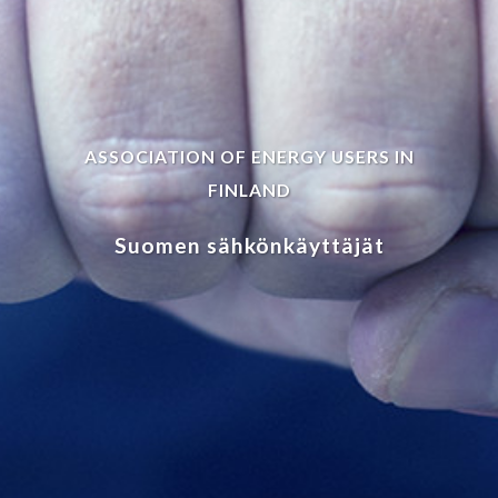
ASSOCIATION OF ENERGY USERS IN
FINLAND
Suomen sähkönkäyttäjät