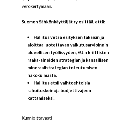
verokertymään.
Suomen Sähkönkäyttäjät ry esittää, että:
Hallitus vetää esityksen takaisin ja
aloittaa luotettavan vaikutusarvioinnin
alueellisen työllisyyden, EU:n kriittisten
raaka-aineiden strategian ja kansallisen
mineraalistrategian toteutumisen
näkökulmasta.
Hallitus etsii vaihtoehtoisia
rahoituskeinoja budjettivajeen
kattamiseksi.
Kunnioittavasti