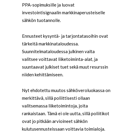
PPA-sopimuksille ja luovat
investointisignaalin markkinaperusteiselle
sähkön tuotannolle.
Ennusteet kysyntä- ja tarjontatasoihin ovat
tärkeitä markkinataloudessa.
Suunnitelmataloudessa julkinen valta
valitsee voittavat liiketoiminta-alat, ja
suuntaavat julkiset tuet sekä muut resurssin
niiden kehittämiseen.
Nyt ehdotettu muutos sähköveroluokassa on
merkittävä, sillä poliittisesti ollaan
valitsemassa liiketoimintoja, joita
rankaistaan. Tämä ei ole uutta, sillä poliitikot
ovat jo pitkään arvioineet sähkön
kulutusennusteissaan voittavia toimialoja.