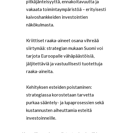
pitkäjänteisyyttä, ennakoitavuutta ja
vakaata toimintaympäristöä – erityisesti
kaivoshankkeiden investointien
näkökulmasta.
Kriittiset raaka-aineet osana vihreää
siirtymää: strategian mukaan Suomi voi
tarjota Euroopalle vähäpäästöisiä,
jäljitettäviä ja vastuullisesti tuotettuja
raaka-aineita.
Kehityksen esteiden poistaminen:
strategiassa korostetaan tarvetta
purkaa sääntely- ja lupaprosessien sekä
kustannusten aiheuttamia esteitä
investoinneille.