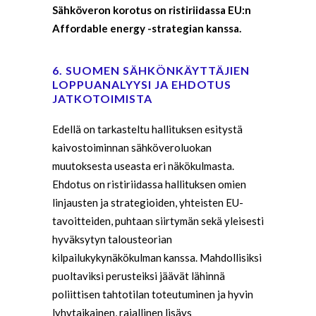
Sähköveron korotus on ristiriidassa EU:n
Affordable energy -strategian kanssa.
6. SUOMEN SÄHKÖNKÄYTTÄJIEN
LOPPUANALYYSI JA EHDOTUS
JATKOTOIMISTA
Edellä on tarkasteltu hallituksen esitystä
kaivostoiminnan sähköveroluokan
muutoksesta useasta eri näkökulmasta.
Ehdotus on ristiriidassa hallituksen omien
linjausten ja strategioiden, yhteisten EU-
tavoitteiden, puhtaan siirtymän sekä yleisesti
hyväksytyn talousteorian
kilpailukykynäkökulman kanssa. Mahdollisiksi
puoltaviksi perusteiksi jäävät lähinnä
poliittisen tahtotilan toteutuminen ja hyvin
lyhytaikainen, rajallinen lisäys