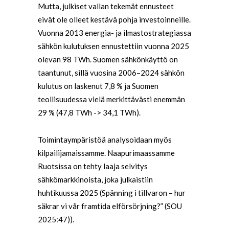
Mutta, julkiset vallan tekemät ennusteet
eivät ole olleet kestävä pohja investoinneille.
Vuonna 2013 energia- ja ilmastostrategiassa
sähkön kulutuksen ennustettiin vuonna 2025
olevan 98 TWh. Suomen sähkönkäyttö on
taantunut, sillä vuosina 2006–2024 sähkön
kulutus on laskenut 7,8 % ja Suomen
teollisuudessa vielä merkittävästi enemmän
29 % (47,8 TWh -> 34,1 TWh).
Toimintaympäristöä analysoidaan myös
kilpailijamaissamme. Naapurimaassamme
Ruotsissa on tehty laaja selvitys
sähkömarkkinoista, joka julkaistiin
huhtikuussa 2025 (Spänning i tillvaron – hur
säkrar vi vår framtida elförsörjning?” (SOU
2025:47)).