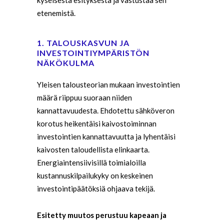
kyseisestä esityksestä ja vastustaa sen
etenemistä.
1. TALOUSKASVUN JA
INVESTOINTIYMPÄRISTÖN
NÄKÖKULMA
Yleisen talousteorian mukaan investointien
määrä riippuu suoraan niiden
kannattavuudesta. Ehdotettu sähköveron
korotus heikentäisi kaivostoiminnan
investointien kannattavuutta ja lyhentäisi
kaivosten taloudellista elinkaarta.
Energiaintensiivisillä toimialoilla
kustannuskilpailukyky on keskeinen
investointipäätöksiä ohjaava tekijä.
Esitetty muutos perustuu kapeaan ja