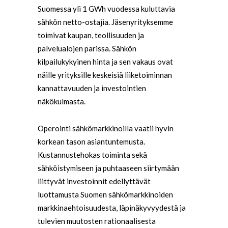
Suomessa yli 1 GWh vuodessa kuluttavia
sähkön netto-ostajia. Jäsenyrityksemme
toimivat kaupan, teollisuuden ja
palvelualojen parissa. Sähkön
kilpailukykyinen hinta ja sen vakaus ovat
näille yrityksille keskeisiä liiketoiminnan
kannattavuuden ja investointien
näkökulmasta.
Operointi sähkömarkkinoilla vaatii hyvin
korkean tason asiantuntemusta.
Kustannustehokas toiminta sekä
sähköistymiseen ja puhtaaseen siirtymään
liittyvät investoinnit edellyttävät
luottamusta Suomen sähkömarkkinoiden
markkinaehtoisuudesta, läpinäkyvyydestä ja
tulevien muutosten rationaalisesta