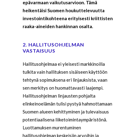
epävarmaan vaikutusarvioon. Tämä
heikentäisi Suomen houkuttelevuutta
investointikohteena erityisesti kriittisten
raaka-aineiden hankinnan osalta.
2. HALLITUSOHJELMAN
VASTAISUUS
Hallitusohjelmaa ei yleisesti markkinoilla
tulkita vain hallituksen sisäiseen käyttöön
tehtynä sopimuksena eri linjauksista, vaan
sen merkitys on huomattavasti laajempi.
Hallitusohjelman linjausten pohjalta
elinkeinoelämän tulisi pystyä hahmottamaan
Suomen alueen kehittyminen ja tulevaisuus
potentiaalisena liiketoimintaympäristönä.
Luottamuksen murentuminen
hallitusohjelman keskeisiin arvoihin ja